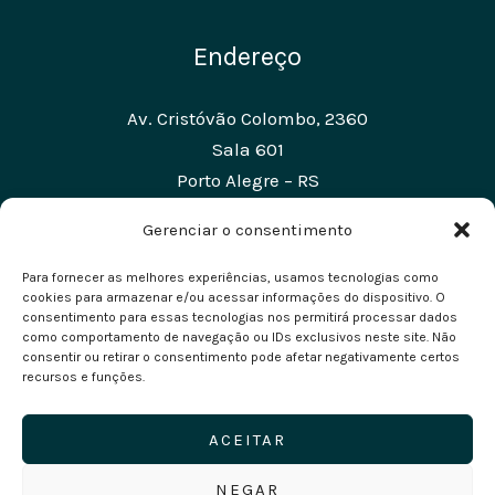
Endereço
Av. Cristóvão Colombo, 2360
Sala 601
Porto Alegre – RS
CEP: 90560-002
Gerenciar o consentimento
Para fornecer as melhores experiências, usamos tecnologias como
cookies para armazenar e/ou acessar informações do dispositivo. O
consentimento para essas tecnologias nos permitirá processar dados
como comportamento de navegação ou IDs exclusivos neste site. Não
consentir ou retirar o consentimento pode afetar negativamente certos
Copyright © 2026 Leef - Tecnologia em Negócios
recursos e funções.
Protheus, ADVPL, TOTVS são produtos e marca
ACEITAR
registrada de propriedade da TOTVS S.A.
NEGAR
Leef é uma consultoria independente e não tem vínculo