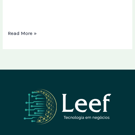
Boas-vindas ao WordPress. Esse é o seu primeiro
post. Edite-o ou exclua-o, e então comece a
escrever!
Read More »