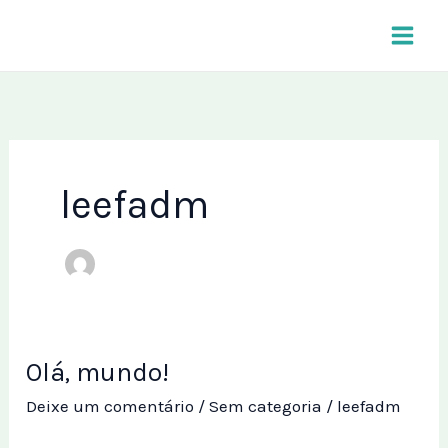
Ir
para
o
conteúdo
leefadm
Olá, mundo!
Olá,
mundo!
Deixe um comentário
/
Sem categoria
/
leefadm