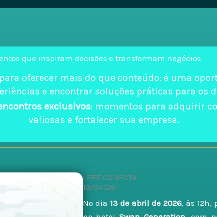
entos que inspiram decisões e transformam negócios
 para oferecer mais do que conteúdo: é uma opor
periências e encontrar soluções práticas para os d
encontros exclusivos
: momentos para adquirir c
valiosas e fortalecer sua empresa.
LEEF CONECTA
13/04/26
No dia
13 de abril de 2026
, às 12h,
no hotel
Swan Generation
, com p