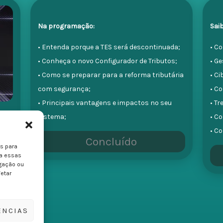
Na programação:
Sai
• Entenda porque a TES será descontinuada;
• Co
• Conheça o novo Configurador de Tributos;
• Ge
• Como se preparar para a reforma tributária
• C
com segurança;
• Co
• Principais vantagens e impactos no seu
• T
sistema;
• Co
• C
Concluído
s para
e às
ra essas
gação ou
fetar
ÊNCIAS