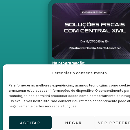
Na programação:
• Automações no lançamento de notas
Gerenciar o consentimento
fiscais;
Para fornecer as melhores experiências, usamos tecnologias como cookie
• Reforma tributária: adequação e suport
armazenar e/ou acessar informações do dispositivo. O consentimento pa
mudanças;
tecnologias nos permitirá processar dados como comportamento de nave
IDs exclusivos neste site. Não consentir ou retirar o consentimento pode a
• Configurador tributário integrado ao
negativamente certos recursos e funções.
sistema;
• Captura inteligente de XML’s (email,
ACEITAR
NEGAR
VER PREFER
diretórios, certificado digital);