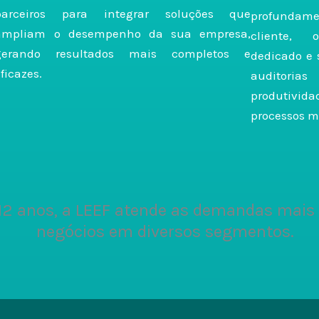
parceiros para integrar soluções que
profundam
ampliam o desempenho da sua empresa,
cliente, 
gerando resultados mais completos e
dedicado e 
ficazes.
auditoria
produtivid
processos m
12 anos, a LEEF atende as demandas mais
negócios em diversos segmentos.