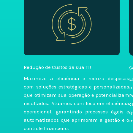
Redução de Custos da sua TI!
S
Maximize a eficiência e reduza despesas
E
com soluções estratégicas e personalizadas
m
que otimizam sua operação e potencializam
P
resultados. Atuamos com foco em eficiência
c
operacional, garantindo processos ágeis e
q
automatizados que aprimoram a gestão e o
i
controle financeiro.